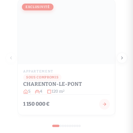
EXCLUSIVITÉ
EXCL
APPARTEMENT
MAIS
SAI
SOUS COMPROMIS
CHARENTON-LE-PONT
10
5
4
120 m
2
1 150 000 €
3 58