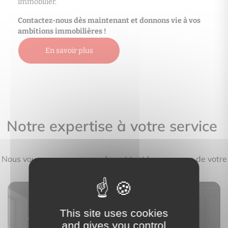
immobilier.
Contactez-nous dès maintenant et donnons vie à vos
ambitions immobilières !
En savoir plus
Notre expertise à votre service
Nous vous accompagnons durant tout le processus de votre
projet immobilier
This site uses cookies
Vous souhaitez faire estimer
and gives you control