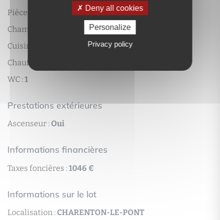
Deny all cookies
Pièce(s) :
2
Personalize
Chambre(s) :
1
Privacy policy
Cuisine :
séparée équipée
Chauffage :
individuel électrique
WC :
1
Prestations extérieures
Ascenseur :
Oui
Informations financières
Taxes foncières :
1046 €
Informations sur le lot
Localisation :
CHARENTON-LE-PONT