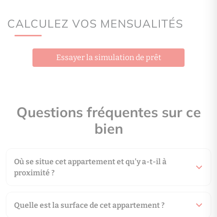
F
G
CALCULEZ VOS MENSUALITÉS
logement très émetteur de CO2
Essayer la simulation de prêt
Appartement
2 Pièce(s) CHARENTON-LE-PONT
375 000 €
Questions fréquentes sur ce
Date du DPE : Information non communiquée par l'annonceur
bien
Montant estimé des dépenses annuelles d’énergie pour un usage 
est de 0.00€ par an. Prix moyens des énergies indexés en 07/08/2
(abonnement compris)
Où se situe cet appartement et qu'y a-t-il à
proximité ?
Quelle est la surface de cet appartement ?