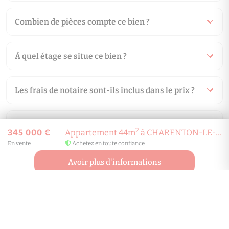
Combien de pièces compte ce bien ?
À quel étage se situe ce bien ?
Les frais de notaire sont-ils inclus dans le prix ?
Qui paie les honoraires d'agence ?
2
345 000 €
Appartement 44m
à CHARENTON-LE-PONT
En vente
Achetez en toute confiance
Quelle est la performance énergétique (DPE) de ce
Avoir plus d'informations
bien ?
En quelle année a été construit ce bien ?