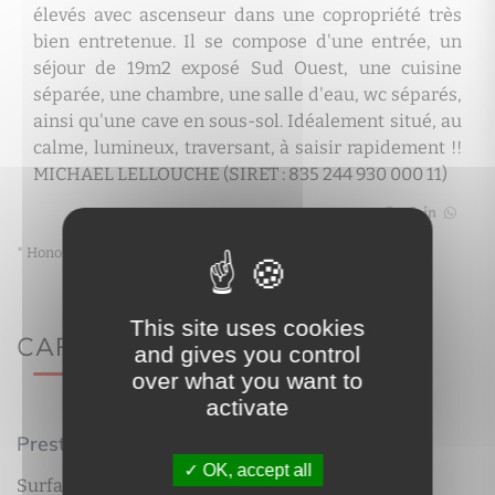
élevés avec ascenseur dans une copropriété très
bien entretenue. Il se compose d'une entrée, un
séjour de 19m2 exposé Sud Ouest, une cuisine
séparée, une chambre, une salle d'eau, wc séparés,
ainsi qu'une cave en sous-sol. Idéalement situé, au
calme, lumineux, traversant, à saisir rapidement !!
MICHAEL LELLOUCHE (SIRET : 835 244 930 000 11)
Partager
* Honoraires à la charge du vendeur
This site uses cookies
CARACTÉRISTIQUES
and gives you control
over what you want to
activate
Prestations intérieures
OK, accept all
2
Surface habitable :
44 m