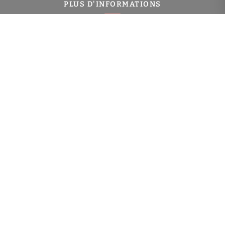
PLUS D'INFORMATIONS
Confiez-nous votre recherche
Estimation immobilière
Prix de l'immobilier à Charenton-le-Pont
Immobilier Charenton-le-Pont
Toutes les villes
NAVIGATION
Gestion locative