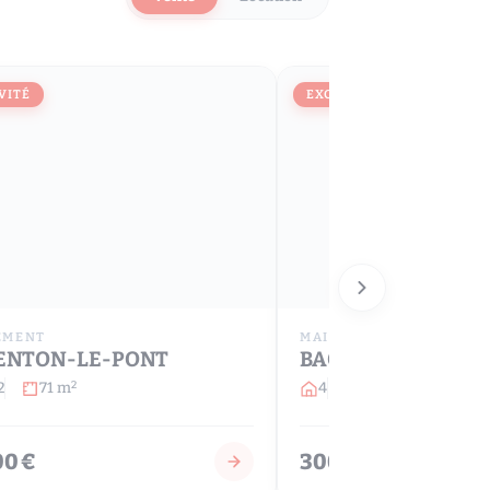
VITÉ
EXCLUSIVITÉ
EMENT
MAISON
ENTON-LE-PONT
BAGNOLET
2
71 m
4
3
64 m
2
2
00 €
300 000 €