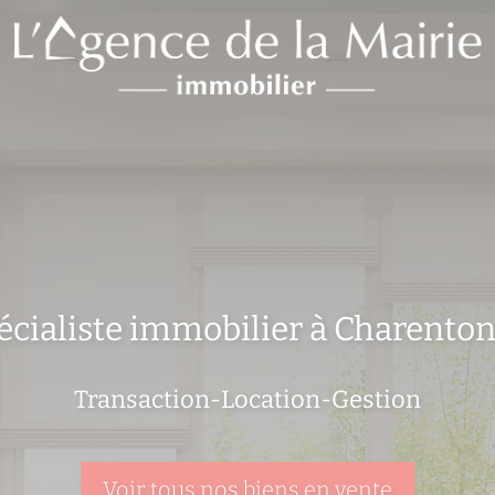
écialiste immobilier à Charento
Transaction-Location-Gestion
Voir tous nos biens en vente