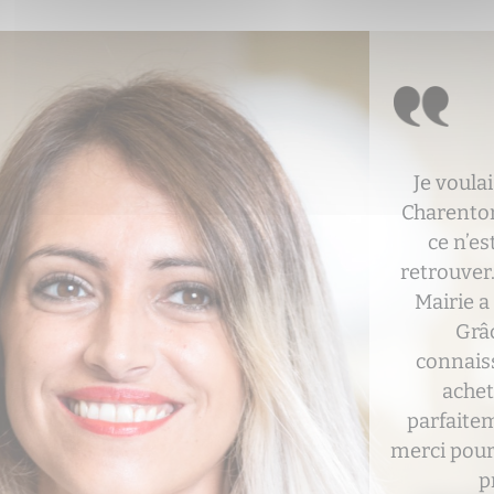
Avec l’arri
plus d’esp
appartem
lanc
immobil
Charenton 
! Écoute, 
étaient au
avons ven
nouveau
immense