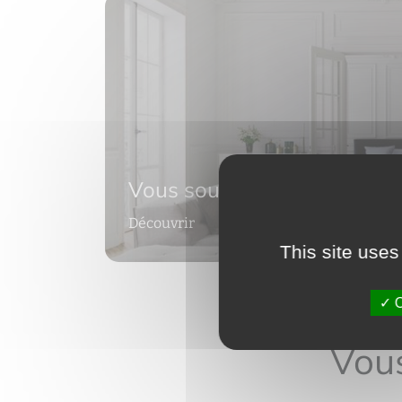
Vous souhaitez faire estime
Découvrir
This site uses
O
Vous