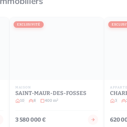
immobiliers
EXCLUSIVITÉ
EXCLUSI
MAISON
APPART
SAINT-MAUR-DES-FOSSES
CHAR
10
8
400 m
3
2
3 580 000 €
620 0