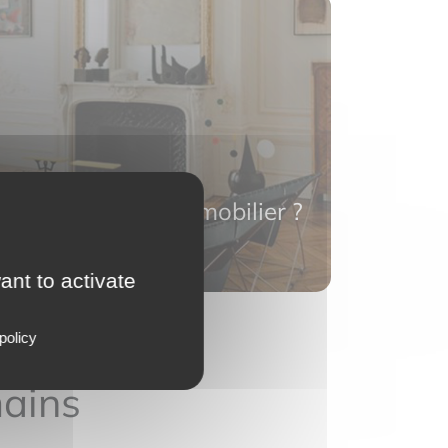
ouer votre bien immobilier
?
ant to activate
policy
mains