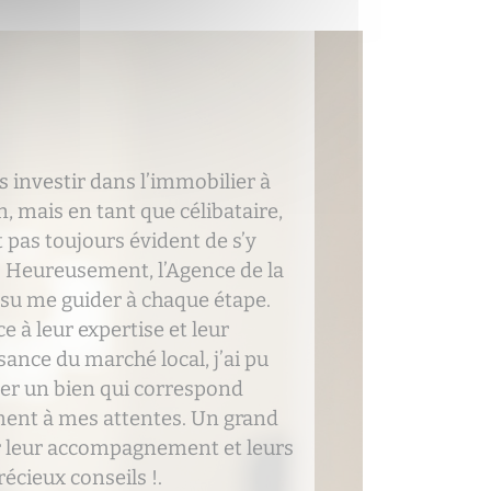
vée de notre bébé, il nous fallait
ace, et vendre rapidement notre
ent était essentiel pour nous
er dans un nouveau projet
ier. L’Agence de la Mairie à
a été d’un soutien inestimable
professionnalisme et efficacité
 rendez-vous. Grâce à eux, nous
du au bon prix et trouvé notre
 nid douillet sans stress. Un
 merci à toute l’équipe !.