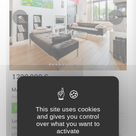
<
>
1 200 000 €
MAISONS-ALFORT
Ref. 5455
B
This site uses cookies
and gives you control
2
Loft 7 Pièce(s) de 176m
- M°STADE - Quartier
over what you want to
recherché de Charentonneau, rue calme - Nous vous
activate
proposons ce magnifique loft avec espaces extérieurs,