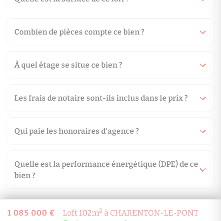
kg CO2/m².an
E
F
Combien de pièces compte ce bien ?
G
logement très émetteur de CO2
À quel étage se situe ce bien ?
Les frais de notaire sont-ils inclus dans le prix ?
Date du DPE : Information non communiquée par l'annonceur
Qui paie les honoraires d'agence ?
Montant estimé des dépenses annuelles d’énergie pour un usage 
est de 0.00€ par an. Prix moyens des énergies indexés en 09/08/2
Quelle est la performance énergétique (DPE) de ce
(abonnement compris)
bien ?
À combien s'élèvent les charges de copropriété ?
2
1 085 000 €
Loft 102m
à CHARENTON-LE-PONT