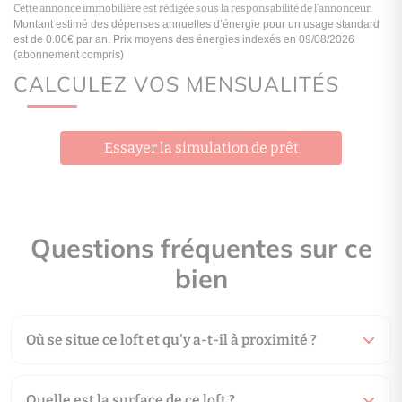
Cette annonce immobilière est rédigée sous la responsabilité de l’annonceur.
logement extrêmement performant
CALCULEZ VOS MENSUALITÉS
D
A
B
Consommation
(énergi
Essayer la simulation de prêt
C
249
D
kWh/m².an
E
Emissions
(énergie prima
9
F
Questions fréquentes sur ce
G
kWh/m².an
bien
logement extrêmement peu performant
logement peu émetteur de CO2
B
A
Où se situe ce loft et qu'y a-t-il à proximité ?
B
Émissions GES
(gaz à e
serre)
C
9
D
Quelle est la surface de ce loft ?