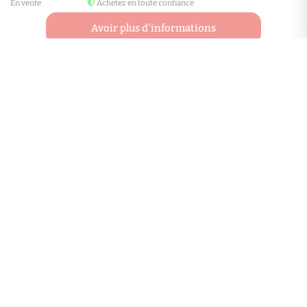
En vente
Achetez en toute confiance
Avoir plus d'informations
En quelle année a été construit ce bien ?
Comment visiter ce bien ?
L'Agence de la mairie
55, rue de Paris
94220
Charenton-le-pont
Contactez-nous
Afficher le téléphone