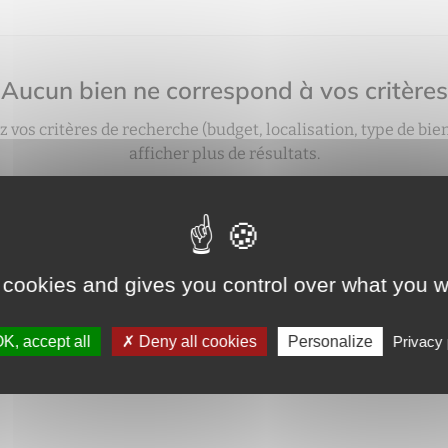
Aucun bien ne correspond à vos critères
z vos critères de recherche (budget, localisation, type de bie
afficher plus de résultats.
vez aussi créer une alerte e‑mail : nous vous préviendrons 
bien correspondant à votre recherche sera mis en ligne.
créer une alerte
 cookies and gives you control over what you w
K, accept all
Deny all cookies
Personalize
Privacy 