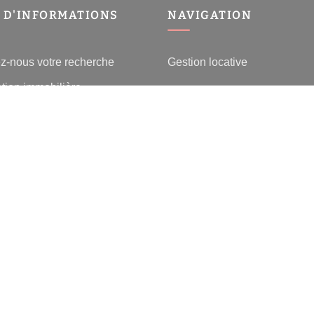
 D'INFORMATIONS
NAVIGATION
z-nous votre recherche
Gestion locative
tion immobilière
e l'immobilier à Charenton-le-
lier Charenton-le-Pont
 les villes
-
-
-
fidentialité
Politique de cookies
Déclaration d'accessibilité
Barème des honorai
© 2026 Facilogi - Solutions en stratégie et intelligence immobilière