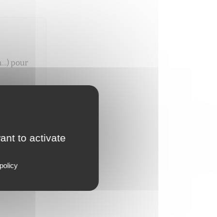
n…) pour
dès qu'un
ant to activate
policy