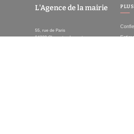
L'Agence de la mairie
PLUS
Confie
55, rue de Paris
Estima
94220
Charenton-le-pont
Prix d
Contactez-nous
Pont
Afficher le téléphone
Immobi
Toutes
-
Mentions légales
Politique de con