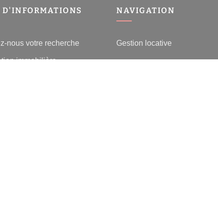
 D'INFORMATIONS
NAVIGATION
z-nous votre recherche
Gestion locative
tion immobilière
e l'immobilier à Charenton-le-
lier Charenton-le-Pont
 les villes
-
-
-
fidentialité
Politique de cookies
Déclaration d'accessibilité
Barème des honorai
© 2026 Facilogi - Solutions en stratégie et intelligence immobilière