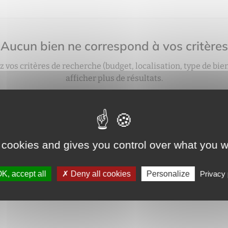
Aucun bien ne correspond à vos critères
z vos critères de recherche (budget, localisation, type de bie
afficher plus de résultats.
vez aussi créer une alerte e‑mail : nous vous préviendrons 
bien correspondant à votre recherche sera mis en ligne.
créer une alerte
 cookies and gives you control over what you w
K, accept all
Deny all cookies
Personalize
Privacy 