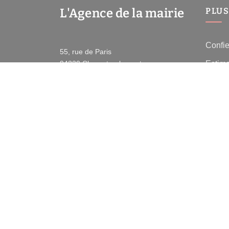
L'Agence de la mairie
PLUS
Confie
55, rue de Paris
Estima
94220
Charenton-le-pont
Prix d
Contactez-nous
Pont
Afficher le téléphone
Immobi
Toutes
-
Mentions légales
Politique de con