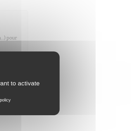
n…) pour
dès qu'un
ant to activate
policy