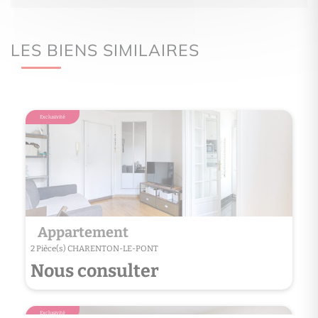
LES BIENS SIMILAIRES
Exclusivité
Exclusivité
Appartement
App
2 Pièce(s) CHARENTON-LE-PONT
2 Pièce
Nous consulter
Nou
Exclusivité
Exclusivité