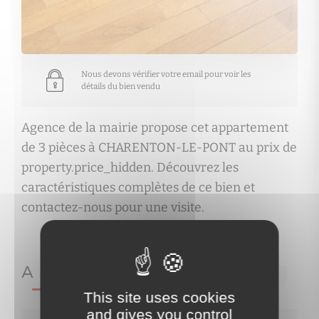
Nous devons vérifier votre email pour voir les
détails du bien vendu
Agence de la mairie propose cet appartement
de 3 pièces à CHARENTON-LE-PONT au prix de
property.price_hidden. Découvrez les
caractéristiques complètes de ce bien et
contactez-nous pour une visite.
A PROPOS DE
Ref.5599
This site uses cookies
and gives you control