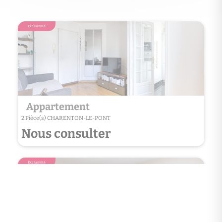
Exclusivité
Exclusivité
Appartement
App
2 Pièce(s) CHARENTON-LE-PONT
3 Pièce
Nous consulter
Nou
Exclusivité
Exclusivité