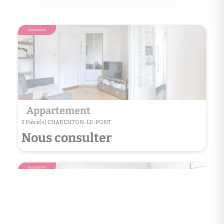
Exclusivité
Exclusivité
Appartement
App
2 Pièce(s) CHARENTON-LE-PONT
1 Pièce
Nous consulter
Nou
Exclusivité
Exclusivité