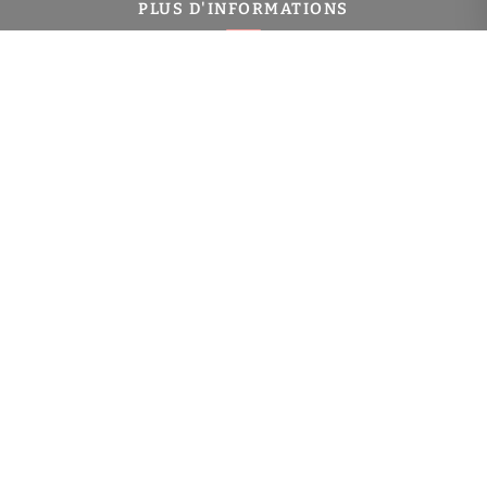
PLUS D'INFORMATIONS
Confiez-nous votre recherche
Estimation immobilière
Prix de l'immobilier à Charenton-le-Pont
Immobilier Charenton-le-Pont
Toutes les villes
NAVIGATION
Gestion locative