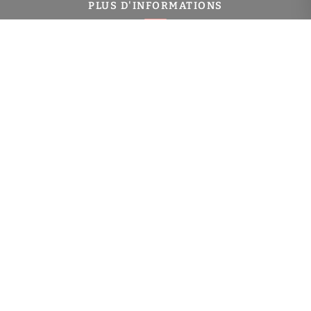
PLUS D'INFORMATIONS
Confiez-nous votre recherche
Estimation immobilière
Prix de l'immobilier à Charenton-le-Pont
Immobilier Charenton-le-Pont
Toutes les villes
NAVIGATION
Gestion locative