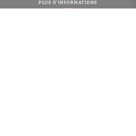
PLUS D'INFORMATIONS
Confiez-nous votre recherche
Estimation immobilière
Prix de l'immobilier à Charenton-le-Pont
Immobilier Charenton-le-Pont
Toutes les villes
NAVIGATION
Gestion locative